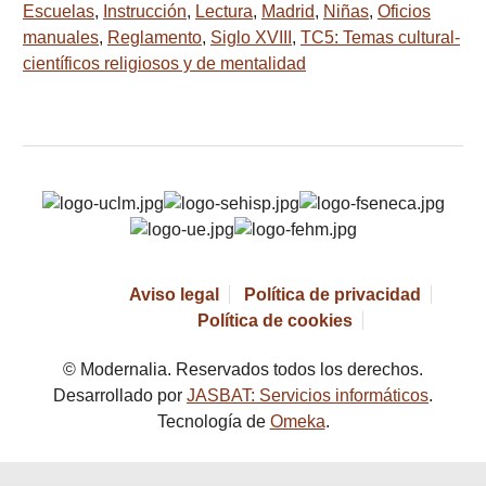
Escuelas
,
Instrucción
,
Lectura
,
Madrid
,
Niñas
,
Oficios
manuales
,
Reglamento
,
Siglo XVIII
,
TC5: Temas cultural-
científicos religiosos y de mentalidad
Aviso legal
Política de privacidad
Política de cookies
© Modernalia. Reservados todos los derechos.
Desarrollado por
JASBAT: Servicios informáticos
.
Tecnología de
Omeka
.