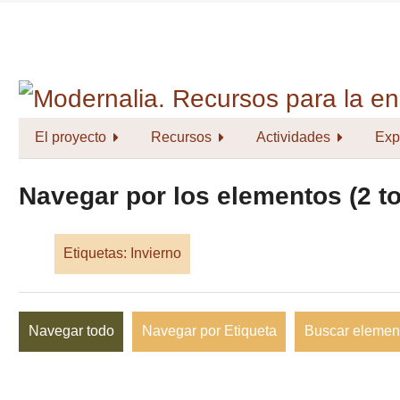
Saltar
al
contenido
principal
El proyecto
Recursos
Actividades
Exp
Navegar por los elementos (2 to
Etiquetas: Invierno
Navegar todo
Navegar por Etiqueta
Buscar elemen