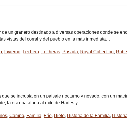
r de un granero destinado a diversas operaciones donde se enc
as vistas del corral y del pueblo en la más inmediata…
o
,
Invierno
,
Lechera
,
Lecheras
,
Posada
,
Royal Collection
,
Rube
sa que se incrusta en un paisaje nocturno y nevado, con un mat
te, la escena aluda al mito de Hades y…
nos
,
Campo
,
Familia
,
Frío
,
Hielo
,
Historia de la Familia
,
Historia