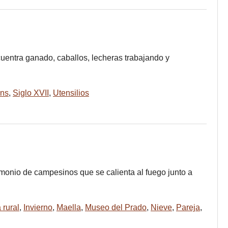
uentra ganado, caballos, lecheras trabajando y
ns
,
Siglo XVII
,
Utensilios
rimonio de campesinos que se calienta al fuego junto a
 rural
,
Invierno
,
Maella
,
Museo del Prado
,
Nieve
,
Pareja
,