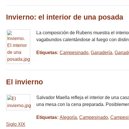
Invierno: el interior de una posada
La composición de Rubens muestra el interio
vagabundos calentándose al fuego con distint
Etiquetas:
Campesinado
,
Ganadería
,
Ganad
El invierno
Salvador Maella refleja el interior de una ca
una mesa con la cena preparada. Posiblemen
Etiquetas:
Alegoría
,
Campesinado
,
Campesi
Siglo XIX