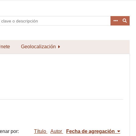
nete
Geolocalización
enar por:
Título
Autor
Fecha de agregación