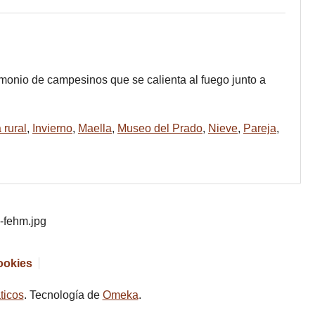
rimonio de campesinos que se calienta al fuego junto a
 rural
,
Invierno
,
Maella
,
Museo del Prado
,
Nieve
,
Pareja
,
cookies
ticos
. Tecnología de
Omeka
.