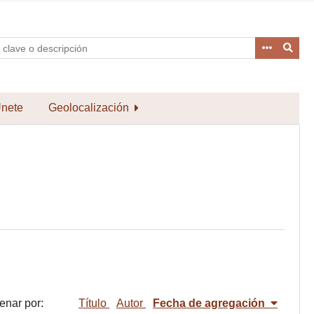
nete
Geolocalización
enar por:
Título
Autor
Fecha de agregación