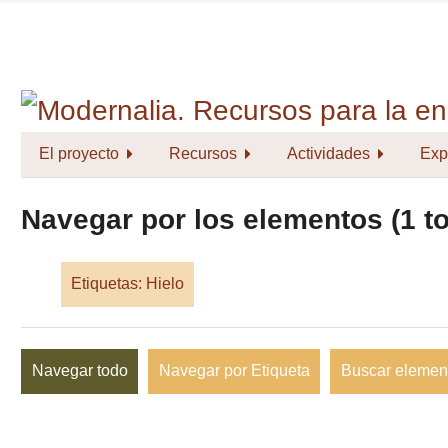
Saltar
al
contenido
principal
El proyecto
Recursos
Actividades
Exp
Navegar por los elementos (1 to
Etiquetas: Hielo
Navegar todo
Navegar por Etiqueta
Buscar elemen