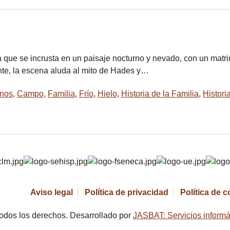
sa que se incrusta en un paisaje nocturno y nevado, con un mat
te, la escena aluda al mito de Hades y…
nos
,
Campo
,
Familia
,
Frío
,
Hielo
,
Historia de la Familia
,
Historia
Aviso legal
Política de privacidad
Política de 
odos los derechos. Desarrollado por
JASBAT: Servicios informá