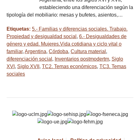
estableciendo una diferenciación según la
tipología del mobiliario: mesas y bufetes, asientos,…
Etiquetas:
5.- Familias y diferencias sociales. Trabajo.
Propiedad y desigualdad social
,
6.- Desigualdades de
género y edad. Mujeres.Vida cotidiana y ciclo vital o
familiar
,
Argentina
,
Córdoba
,
Cultura material
,
diferenciación social
,
Inventarios postmodertm
,
Siglo
XVI
,
Siglo XVII
,
TC2. Temas económicos
,
TC3. Temas
sociales