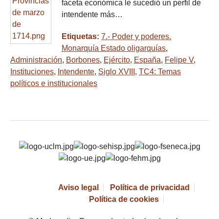
faceta económica le sucedió un perfil de
intendente más…
Etiquetas:
7.- Poder y poderes.
Monarquía Estado oligarquías
,
Administración
,
Borbones
,
Ejército
,
España
,
Felipe V
,
Instituciones
,
Intendente
,
Siglo XVIII
,
TC4: Temas
políticos e institucionales
Aviso legal
Política de privacidad
Política de cookies