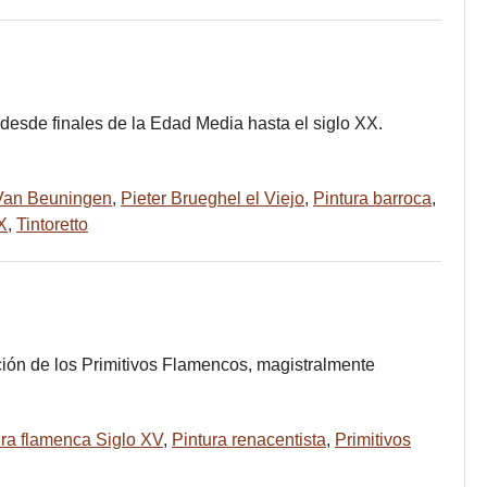
esde finales de la Edad Media hasta el siglo XX.
Van Beuningen
,
Pieter Brueghel el Viejo
,
Pintura barroca
,
X
,
Tintoretto
ción de los Primitivos Flamencos, magistralmente
ura flamenca Siglo XV
,
Pintura renacentista
,
Primitivos