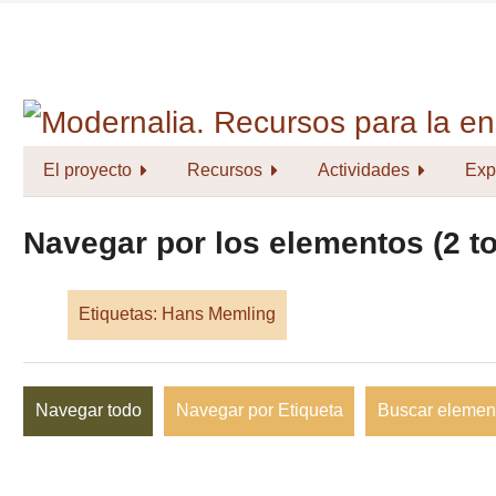
Saltar
al
contenido
principal
El proyecto
Recursos
Actividades
Exp
Navegar por los elementos (2 to
Etiquetas: Hans Memling
Navegar todo
Navegar por Etiqueta
Buscar elemen