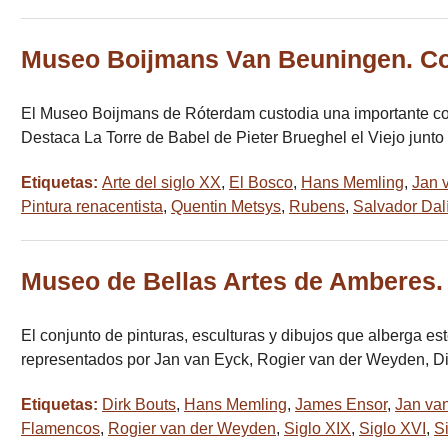
Museo Boijmans Van Beuningen. Co
El Museo Boijmans de Róterdam custodia una importante col
Destaca La Torre de Babel de Pieter Brueghel el Viejo junt
Etiquetas:
Arte del siglo XX
,
El Bosco
,
Hans Memling
,
Jan 
Pintura renacentista
,
Quentin Metsys
,
Rubens
,
Salvador Dal
Museo de Bellas Artes de Amberes.
El conjunto de pinturas, esculturas y dibujos que alberga 
representados por Jan van Eyck, Rogier van der Weyden, D
Etiquetas:
Dirk Bouts
,
Hans Memling
,
James Ensor
,
Jan va
Flamencos
,
Rogier van der Weyden
,
Siglo XIX
,
Siglo XVI
,
S