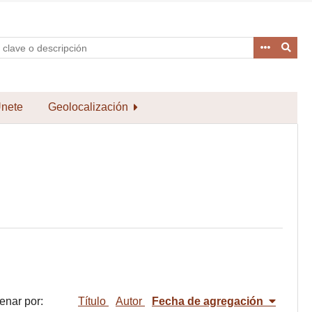
nete
Geolocalización
enar por:
Título
Autor
Fecha de agregación