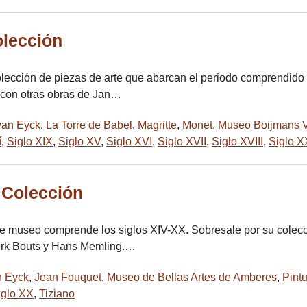
lección
ección de piezas de arte que abarcan el periodo comprendido d
o con otras obras de Jan…
van Eyck
,
La Torre de Babel
,
Magritte
,
Monet
,
Museo Boijmans 
í
,
Siglo XIX
,
Siglo XV
,
Siglo XVI
,
Siglo XVII
,
Siglo XVIII
,
Siglo X
 Colección
este museo comprende los siglos XIV-XX. Sobresale por su colec
irk Bouts y Hans Memling.…
n Eyck
,
Jean Fouquet
,
Museo de Bellas Artes de Amberes
,
Pint
iglo XX
,
Tiziano