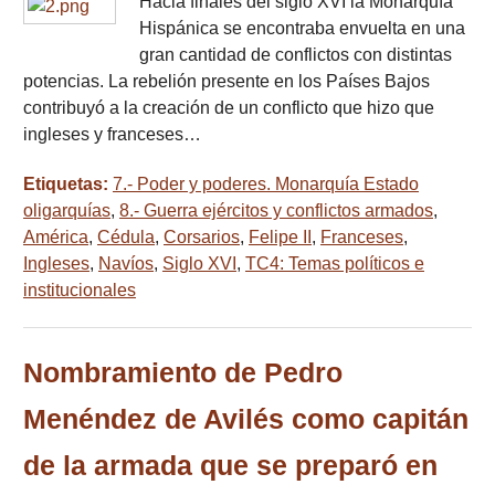
Hacia finales del siglo XVI la Monarquía
Hispánica se encontraba envuelta en una
gran cantidad de conflictos con distintas
potencias. La rebelión presente en los Países Bajos
contribuyó a la creación de un conflicto que hizo que
ingleses y franceses…
Etiquetas:
7.- Poder y poderes. Monarquía Estado
oligarquías
,
8.- Guerra ejércitos y conflictos armados
,
América
,
Cédula
,
Corsarios
,
Felipe II
,
Franceses
,
Ingleses
,
Navíos
,
Siglo XVI
,
TC4: Temas políticos e
institucionales
Nombramiento de Pedro
Menéndez de Avilés como capitán
de la armada que se preparó en