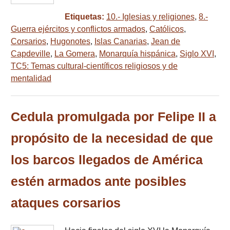
Etiquetas:
10.- Iglesias y religiones
,
8.-
Guerra ejércitos y conflictos armados
,
Católicos
,
Corsarios
,
Hugonotes
,
Islas Canarias
,
Jean de
Capdeville
,
La Gomera
,
Monarquía hispánica
,
Siglo XVI
,
TC5: Temas cultural-científicos religiosos y de
mentalidad
Cedula promulgada por Felipe II a
propósito de la necesidad de que
los barcos llegados de América
estén armados ante posibles
ataques corsarios