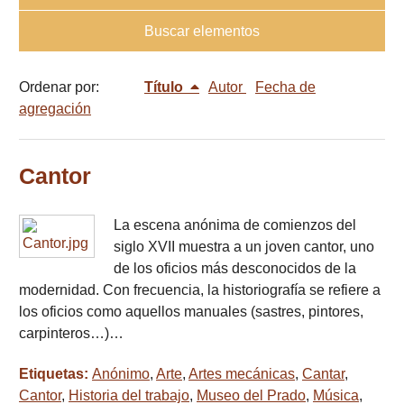
Buscar elementos
Ordenar por:
Título
Autor
Fecha de
agregación
Cantor
La escena anónima de comienzos del
siglo XVII muestra a un joven cantor, uno
de los oficios más desconocidos de la
modernidad. Con frecuencia, la historiografía se refiere a
los oficios como aquellos manuales (sastres, pintores,
carpinteros…)…
Etiquetas:
Anónimo
,
Arte
,
Artes mecánicas
,
Cantar
,
Cantor
,
Historia del trabajo
,
Museo del Prado
,
Música
,