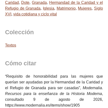
Caridad
,
Dote
,
Granada
,
Hermandad de la Caridad y el
Refugio de Granada
,
Iglesia
,
Matrimonio
,
Mujeres
,
Siglo
XVI
,
vida cotidiana y ciclo vital
Colección
Textos
Cómo citar
“Requisito de honorabilidad para las mujeres que
querían ser ayudadas por la Hermandad de la Caridad y
el Refugio de Granada para ser casadas”,
Modernalia.
Recursos para la enseñanza de la Historia Moderna
,
consultado 9 de agosto de 2026,
https://www.modernalia.es/items/show/1905