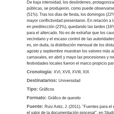
De baja intensidad, los desórdenes, protagoniza
públicas, se produjeron, como puede observarse 
(51%). Tras los días de fiesta, los domingos (22
mayor conflictividad presentaron. En relación a l
en predilección (23%), quedando las tardes (16
para el altercado. No es de extrañar que los cau
vecindario y el escaso control de las autoridades
es, sin duda, la distribución mensual de los dist
agosto y septiembre muestran los valores más alto
carnavales, en abril y mayo las procesiones y r
festividades locales fueron el marco propicio pa
Cronología:
XVI, XVII, XVIII, XIX
Destinatarios:
Universidad
Tipo:
Gráficos
Formato:
Gráfico de quesito
Fuente:
Ruiz Astiz, J. (2011). "Fuentes para el
el valor de la documentación procesal", en Studia