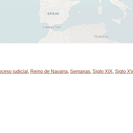
oceso judicial
,
Reino de Navarra
,
Semanas
,
Siglo XIX
,
Siglo XV