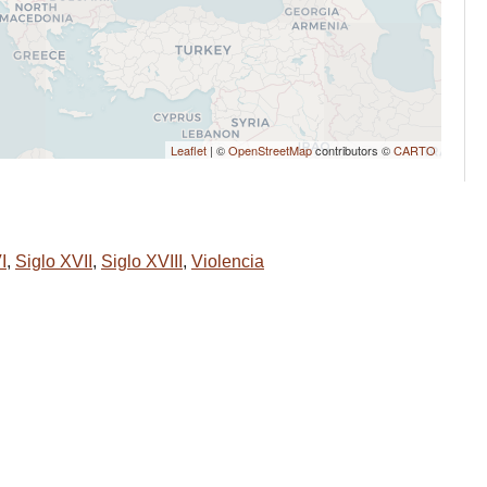
Leaflet
| ©
OpenStreetMap
contributors ©
CARTO
I
,
Siglo XVII
,
Siglo XVIII
,
Violencia