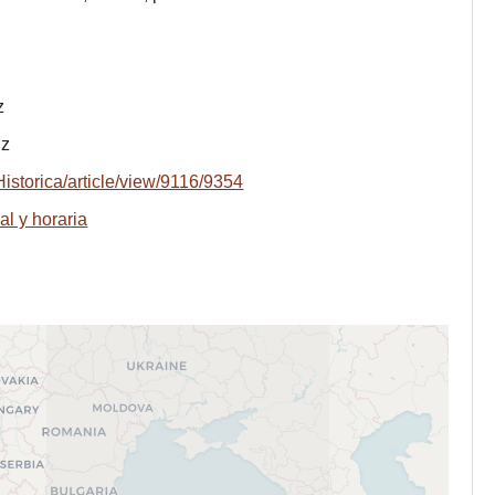
z
iz
Historica/article/view/9116/9354
al y horaria