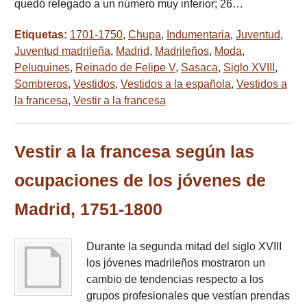
quedó relegado a un número muy inferior; 26…
Etiquetas:
1701-1750
,
Chupa
,
Indumentaria
,
Juventud
,
Juventud madrileña
,
Madrid
,
Madrileños
,
Moda
,
Peluquines
,
Reinado de Felipe V
,
Sasaca
,
Siglo XVIII
,
Sombreros
,
Vestidos
,
Vestidos a la española
,
Vestidos a
la francesa
,
Vestir a la francesa
Vestir a la francesa según las
ocupaciones de los jóvenes de
Madrid, 1751-1800
Durante la segunda mitad del siglo XVIII
los jóvenes madrileños mostraron un
cambio de tendencias respecto a los
grupos profesionales que vestían prendas