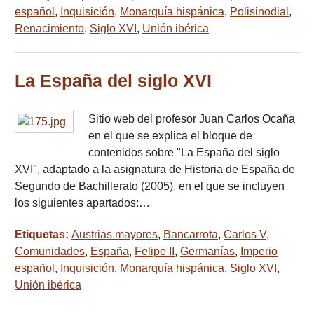
español
,
Inquisición
,
Monarquía hispánica
,
Polisinodial
,
Renacimiento
,
Siglo XVI
,
Unión ibérica
La España del siglo XVI
Sitio web del profesor Juan Carlos Ocaña
en el que se explica el bloque de
contenidos sobre "La España del siglo
XVI", adaptado a la asignatura de Historia de España de
Segundo de Bachillerato (2005), en el que se incluyen
los siguientes apartados:…
Etiquetas:
Austrias mayores
,
Bancarrota
,
Carlos V
,
Comunidades
,
España
,
Felipe II
,
Germanías
,
Imperio
español
,
Inquisición
,
Monarquía hispánica
,
Siglo XVI
,
Unión ibérica