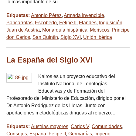
lo más importante de su…
Etiquetas:
Antonio Pérez
,
Armada Invencible
,
Bancarrotas
,
Escobedo
,
Felipe II
,
Flandes
,
Inquisición
,
Juan de Austria
,
Monarquía hispánica
,
Moriscos
,
Príncipe
don Carlos
,
San Quintín
,
Siglo XVI
,
Unión ibérica
La España del Siglo XVI
Kairos es un proyecto educativo del
Instituto Nacional de Tenologías
Educativas y de Formación del
Profesorado del Ministerio de Educación, dirigido por el
Dr. Antonio Rodríguez de las Heras. Junto con
aportaciones metodológticas dirigdas al refuerzo…
Etiquetas:
Austrias mayores
,
Carlos V
,
Comunidades
,
Consejos
,
España
,
Felipe II
,
Germanías
,
Imperio