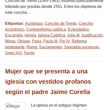
Concilio de Trento (1545-1563), estando particularmente
liderado por jesuítas desde 1551. Entre los objetivos de
este concilio…
Etiquetas:
Arzobispo
,
Concilio de Trento
,
Concilio
ecuménico
,
Contrareforma católica
,
Eclesiástico
,
Eucaristía
,
Iglesia
,
Iglesia Católica
,
Julio III
,
Justificación
,
Misas
,
Obispo
,
Papa
,
Paulo III
,
Pio IV
,
Reforma
protestante
,
Roma
,
Sacramentos
,
Sagradas escrituras
,
Siglo XVI
,
Trento
Mujer que se presenta a una
iglesia con vestidos profanos
según el padre Jaime Corella
La iglesia en el antiguo régimen