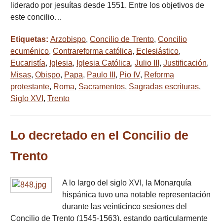
liderado por jesuítas desde 1551. Entre los objetivos de
este concilio…
Etiquetas:
Arzobispo
,
Concilio de Trento
,
Concilio
ecuménico
,
Contrareforma católica
,
Eclesiástico
,
Eucaristía
,
Iglesia
,
Iglesia Católica
,
Julio III
,
Justificación
,
Misas
,
Obispo
,
Papa
,
Paulo III
,
Pio IV
,
Reforma
protestante
,
Roma
,
Sacramentos
,
Sagradas escrituras
,
Siglo XVI
,
Trento
Lo decretado en el Concilio de
Trento
A lo largo del siglo XVI, la Monarquía
hispánica tuvo una notable representación
durante las veinticinco sesiones del
Concilio de Trento (1545-1563), estando particularmente