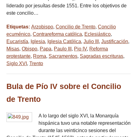
liderado por jesuítas desde 1551. Entre los objetivos de
este concilio…
Etiquetas:
Arzobispo
,
Concilio de Trento
,
Concilio
ecuménico
,
Contrareforma católica
,
Eclesiástico
,
Eucaristía
,
Iglesia
,
Iglesia Católica
,
Julio III
,
Justificación
,
Misas
,
Obispo
,
Papa
,
Paulo III
,
Pio IV
,
Reforma
protestante
,
Roma
,
Sacramentos
,
Sagradas escrituras
,
Siglo XVI
,
Trento
Bula de Pío IV sobre el Concilio
de Trento
A lo largo del siglo XVI, la Monarquía
hispánica tuvo una notable representación
durante las veinticinco sesiones del