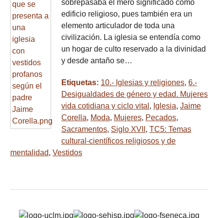
sobrepasaba el mero significado como
edificio religioso, pues también era un
elemento articulador de toda una
civilización. La iglesia se entendía como
un hogar de culto reservado a la divinidad
y desde antaño se…
Etiquetas:
10.- Iglesias y religiones
,
6.-
Desigualdades de género y edad. Mujeres
vida cotidiana y ciclo vital
,
Iglesia
,
Jaime
Corella
,
Moda
,
Mujeres
,
Pecados
,
Sacramentos
,
Siglo XVII
,
TC5: Temas
cultural-científicos religiosos y de
mentalidad
,
Vestidos