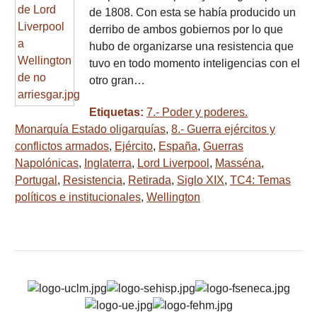
de 1808. Con esta se había producido un
derribo de ambos gobiernos por lo que
hubo de organizarse una resistencia que
tuvo en todo momento inteligencias con el
otro gran…
Etiquetas:
7.- Poder y poderes.
Monarquía Estado oligarquías
,
8.- Guerra ejércitos y
conflictos armados
,
Ejército
,
España
,
Guerras
Napolónicas
,
Inglaterra
,
Lord Liverpool
,
Masséna
,
Portugal
,
Resistencia
,
Retirada
,
Siglo XIX
,
TC4: Temas
políticos e institucionales
,
Wellington