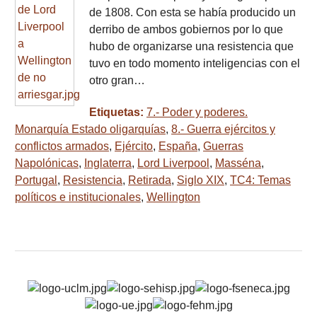
de 1808. Con esta se había producido un
derribo de ambos gobiernos por lo que
hubo de organizarse una resistencia que
tuvo en todo momento inteligencias con el
otro gran…
Etiquetas:
7.- Poder y poderes.
Monarquía Estado oligarquías
,
8.- Guerra ejércitos y
conflictos armados
,
Ejército
,
España
,
Guerras
Napolónicas
,
Inglaterra
,
Lord Liverpool
,
Masséna
,
Portugal
,
Resistencia
,
Retirada
,
Siglo XIX
,
TC4: Temas
políticos e institucionales
,
Wellington