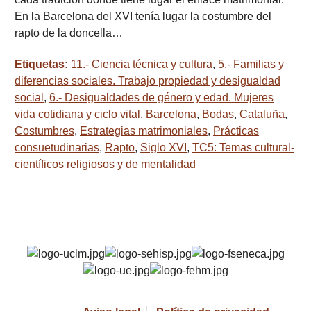
En la Barcelona del XVI tenía lugar la costumbre del
rapto de la doncella…
Etiquetas:
11.- Ciencia técnica y cultura
,
5.- Familias y
diferencias sociales. Trabajo propiedad y desigualdad
social
,
6.- Desigualdades de género y edad. Mujeres
vida cotidiana y ciclo vital
,
Barcelona
,
Bodas
,
Cataluña
,
Costumbres
,
Estrategias matrimoniales
,
Prácticas
consuetudinarias
,
Rapto
,
Siglo XVI
,
TC5: Temas cultural-
científicos religiosos y de mentalidad