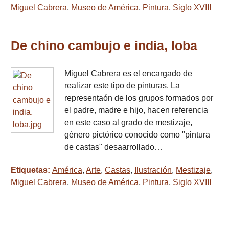
Miguel Cabrera
,
Museo de América
,
Pintura
,
Siglo XVIII
De chino cambujo e india, loba
Miguel Cabrera es el encargado de
realizar este tipo de pinturas. La
representaón de los grupos formados por
el padre, madre e hijo, hacen referencia
en este caso al grado de mestizaje,
género pictórico conocido como "pintura
de castas" desaarrollado…
Etiquetas:
América
,
Arte
,
Castas
,
Ilustración
,
Mestizaje
,
Miguel Cabrera
,
Museo de América
,
Pintura
,
Siglo XVIII