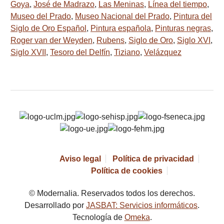
Goya
,
José de Madrazo
,
Las Meninas
,
Línea del tiempo
,
Museo del Prado
,
Museo Nacional del Prado
,
Pintura del
Siglo de Oro Español
,
Pintura española
,
Pinturas negras
,
Roger van der Weyden
,
Rubens
,
Siglo de Oro
,
Siglo XVI
,
Siglo XVII
,
Tesoro del Delfín
,
Tiziano
,
Velázquez
Aviso legal
Política de privacidad
Política de cookies
© Modernalia. Reservados todos los derechos.
Desarrollado por
JASBAT: Servicios informáticos
.
Tecnología de
Omeka
.