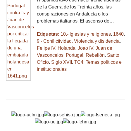
de la Guerra de los Treinta años, las
conspiraciones en Andalucía o los
problemas italianos. El ascenso de…
Etiquetas:
10.- Iglesias y religiones
,
1640
,
9.- Conflictividad. Violencia y disidencia
,
Felipe IV
,
Holanda
,
Joao IV
,
Juan de
Vasconcelos
,
Portugal
,
Rebelión
,
Santo
Oficio
,
Siglo XVII
,
TC4: Temas políticos e
institucionales