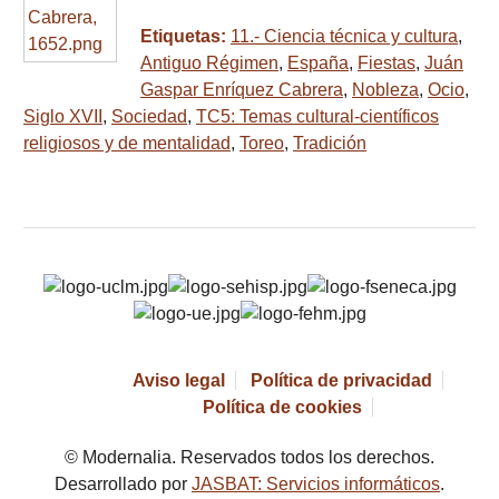
Etiquetas:
11.- Ciencia técnica y cultura
,
Antiguo Régimen
,
España
,
Fiestas
,
Juán
Gaspar Enríquez Cabrera
,
Nobleza
,
Ocio
,
Siglo XVII
,
Sociedad
,
TC5: Temas cultural-científicos
religiosos y de mentalidad
,
Toreo
,
Tradición
Aviso legal
Política de privacidad
Política de cookies
© Modernalia. Reservados todos los derechos.
Desarrollado por
JASBAT: Servicios informáticos
.