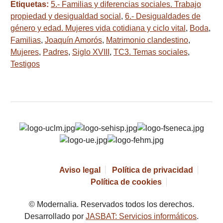
Etiquetas:
5.- Familias y diferencias sociales. Trabajo
propiedad y desigualdad social
,
6.- Desigualdades de
género y edad. Mujeres vida cotidiana y ciclo vital
,
Boda
,
Familias
,
Joaquín Amorós
,
Matrimonio clandestino
,
Mujeres
,
Padres
,
Siglo XVIII
,
TC3. Temas sociales
,
Testigos
Aviso legal
Política de privacidad
Política de cookies
© Modernalia. Reservados todos los derechos.
Desarrollado por
JASBAT: Servicios informáticos
.