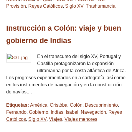
Provisión
,
Reyes Católicos
,
Siglo XV
,
Trashumancia
Instrucción a Colón: viaje y buen
gobierno de Indias
En el transcurso del siglo XV, Portugal y
Castilla protagonizaron la expansión
ultramarina por la costa atlántica de África.
Los progresos experimentados en a cartografía, así como
en los instrumentos de navegación y en la construcción
de navíos,…
Etiquetas:
América
,
Cristóbal Colón
,
Descubrimiento
,
Fernando
,
Gobierno
,
Indias
,
Isabel
,
Navegación
,
Reyes
Católicos
,
Siglo XV
,
Viajes
,
Viajes menores