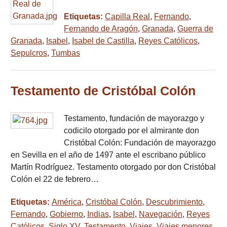
Etiquetas:
Capilla Real
,
Fernando
,
Fernando de Aragón
,
Granada
,
Guerra de
Granada
,
Isabel
,
Isabel de Castilla
,
Reyes Católicos
,
Sepulcros
,
Tumbas
Testamento de Cristóbal Colón
Testamento, fundación de mayorazgo y
codicilo otorgado por el almirante don
Cristóbal Colón: Fundación de mayorazgo
en Sevilla en el año de 1497 ante el escribano público
Martín Rodríguez. Testamento otorgado por don Cristóbal
Colón el 22 de febrero…
Etiquetas:
América
,
Cristóbal Colón
,
Descubrimiento
,
Fernando
,
Gobierno
,
Indias
,
Isabel
,
Navegación
,
Reyes
Católicos
,
Siglo XV
,
Testamento
,
Viajes
,
Viajes menores