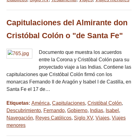
Capitulaciones del Almirante don
Cristóbal Colón o "de Santa Fe"
Documento que muestra los acuerdos
entre la Corona y Cristóbal Colón para su
proyectado viaje a las Indias. Contiene las
capitulaciones que Cristóbal Colón firmó con los
monarcas Fernando II de Aragón y Isabel I de Castilla, en
Santa Fe el 17 de…
Etiquetas:
América
,
Capitulaciones
,
Cristóbal Colón
,
Descubrimiento
,
Fernando
,
Gobierno
,
Indias
,
Isabel
,
Navegación
,
Reyes Católicos
,
Siglo XV
,
Viajes
,
Viajes
menores