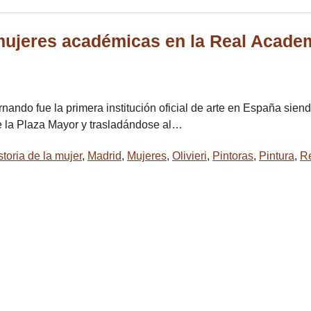
mujeres académicas en la Real Academ
do fue la primera institución oficial de arte en España siendo f
e la Plaza Mayor y trasladándose al…
storia de la mujer
,
Madrid
,
Mujeres
,
Olivieri
,
Pintoras
,
Pintura
,
Re