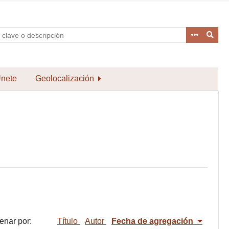
nete
Geolocalización
enar por:
Título
Autor
Fecha de agregación