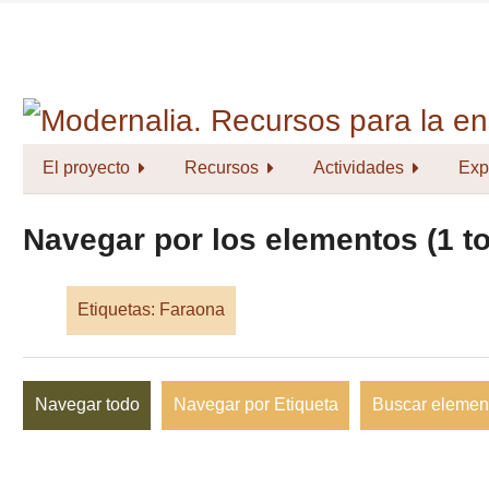
Saltar
al
contenido
principal
El proyecto
Recursos
Actividades
Exp
Navegar por los elementos (1 to
Etiquetas: Faraona
Navegar todo
Navegar por Etiqueta
Buscar elemen