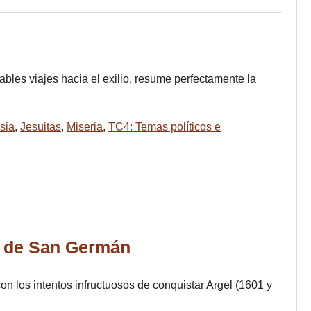
ables viajes hacia el exilio, resume perfectamente la
esia
,
Jesuitas
,
Miseria
,
TC4: Temas políticos e
és de San Germán
 con los intentos infructuosos de conquistar Argel (1601 y