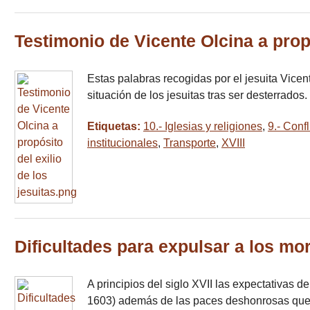
Testimonio de Vicente Olcina a propó
Estas palabras recogidas por el jesuita Vicen
situación de los jesuitas tras ser desterrad
Etiquetas:
10.- Iglesias y religiones
,
9.- Confl
institucionales
,
Transporte
,
XVIII
Dificultades para expulsar a los m
A principios del siglo XVII las expectativas de
1603) además de las paces deshonrosas que 