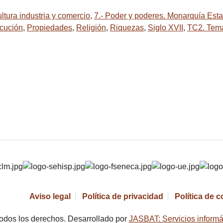
ltura industria y comercio
,
7.- Poder y poderes. Monarquía Esta
cución
,
Propiedades
,
Religión
,
Riquezas
,
Siglo XVII
,
TC2. Tem
Aviso legal
Política de privacidad
Política de 
odos los derechos. Desarrollado por
JASBAT: Servicios informá