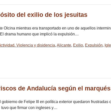
sito del exilio de los jesuitas
te Olcina mientras era transportado en uno de aquellos intermin
os. El drama humano que implicó la expulsión…
ictividad. Violencia y disidencia
,
Alicante
,
Exilio
,
Expulsión
,
Igl
oriscos de Andalucía según el marqu
l gobierno de Felipe III en política exterior quedaron frustradas
tuvo que firmar con ingleses y…