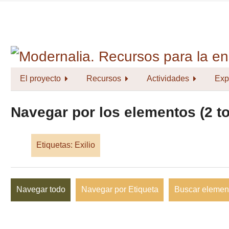
Saltar
al
contenido
principal
El proyecto
Recursos
Actividades
Exp
Navegar por los elementos (2 to
Etiquetas: Exilio
Navegar todo
Navegar por Etiqueta
Buscar elemen