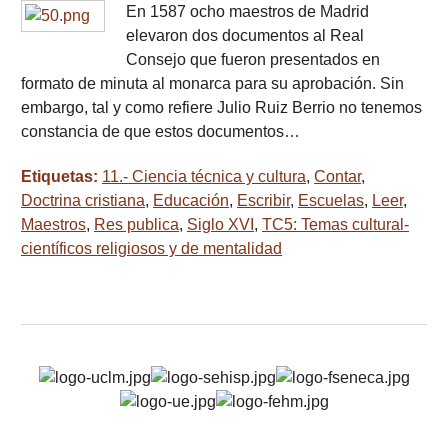
En 1587 ocho maestros de Madrid
elevaron dos documentos al Real
Consejo que fueron presentados en
formato de minuta al monarca para su aprobación. Sin
embargo, tal y como refiere Julio Ruiz Berrio no tenemos
constancia de que estos documentos…
Etiquetas:
11.- Ciencia técnica y cultura
,
Contar
,
Doctrina cristiana
,
Educación
,
Escribir
,
Escuelas
,
Leer
,
Maestros
,
Res publica
,
Siglo XVI
,
TC5: Temas cultural-
científicos religiosos y de mentalidad