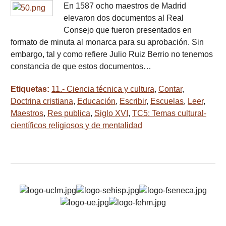
En 1587 ocho maestros de Madrid
elevaron dos documentos al Real
Consejo que fueron presentados en
formato de minuta al monarca para su aprobación. Sin
embargo, tal y como refiere Julio Ruiz Berrio no tenemos
constancia de que estos documentos…
Etiquetas:
11.- Ciencia técnica y cultura
,
Contar
,
Doctrina cristiana
,
Educación
,
Escribir
,
Escuelas
,
Leer
,
Maestros
,
Res publica
,
Siglo XVI
,
TC5: Temas cultural-
científicos religiosos y de mentalidad