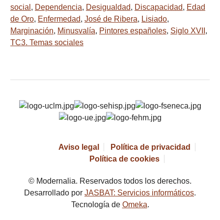
social
,
Dependencia
,
Desigualdad
,
Discapacidad
,
Edad
de Oro
,
Enfermedad
,
José de Ribera
,
Lisiado
,
Marginación
,
Minusvalía
,
Pintores españoles
,
Siglo XVII
,
TC3. Temas sociales
Aviso legal
Política de privacidad
Política de cookies
© Modernalia. Reservados todos los derechos.
Desarrollado por
JASBAT: Servicios informáticos
.
Tecnología de
Omeka
.