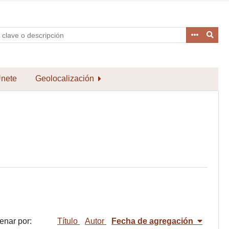
nete
Geolocalización
enar por:
Título
Autor
Fecha de agregación