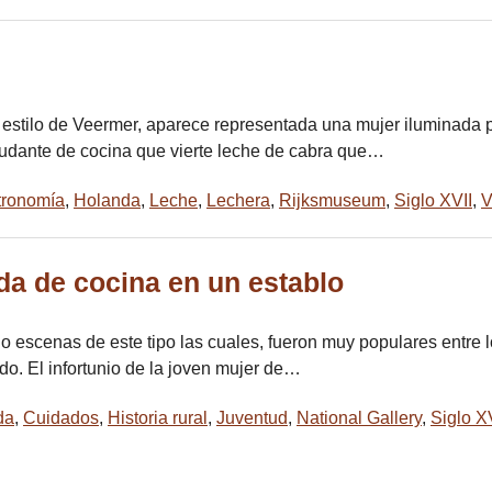
 estilo de Veermer, aparece representada una mujer iluminada p
udante de cocina que vierte leche de cabra que…
tronomía
,
Holanda
,
Leche
,
Lechera
,
Rijksmuseum
,
Siglo XVII
,
V
da de cocina en un establo
do escenas de este tipo las cuales, fueron muy populares entre 
. El infortunio de la joven mujer de…
da
,
Cuidados
,
Historia rural
,
Juventud
,
National Gallery
,
Siglo X