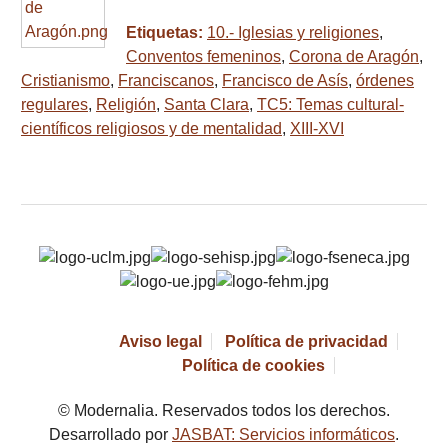
Etiquetas:
10.- Iglesias y religiones
,
Conventos femeninos
,
Corona de Aragón
,
Cristianismo
,
Franciscanos
,
Francisco de Asís
,
órdenes
regulares
,
Religión
,
Santa Clara
,
TC5: Temas cultural-
científicos religiosos y de mentalidad
,
XIII-XVI
Aviso legal
Política de privacidad
Política de cookies
© Modernalia. Reservados todos los derechos.
Desarrollado por
JASBAT: Servicios informáticos
.