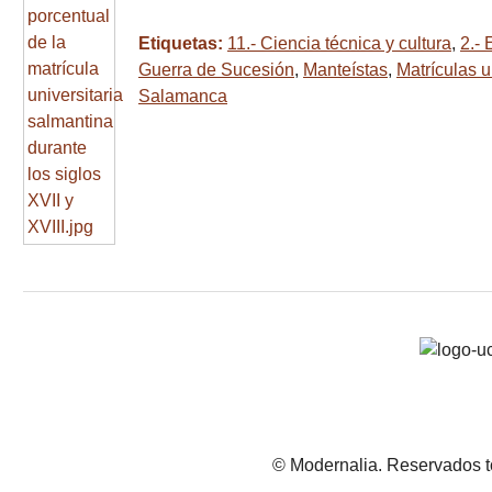
Etiquetas:
11.- Ciencia técnica y cultura
,
2.- 
Guerra de Sucesión
,
Manteístas
,
Matrículas u
Salamanca
© Modernalia. Reservados t