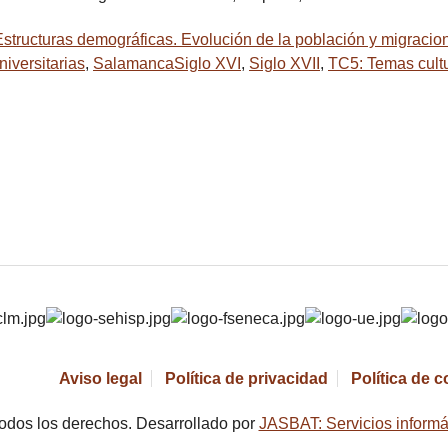
Estructuras demográficas. Evolución de la población y migracio
niversitarias
,
SalamancaSiglo XVI
,
Siglo XVII
,
TC5: Temas cultur
Aviso legal
Política de privacidad
Política de 
odos los derechos. Desarrollado por
JASBAT: Servicios informá