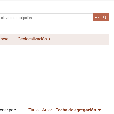
nete
Geolocalización
enar por:
Título
Autor
Fecha de agregación