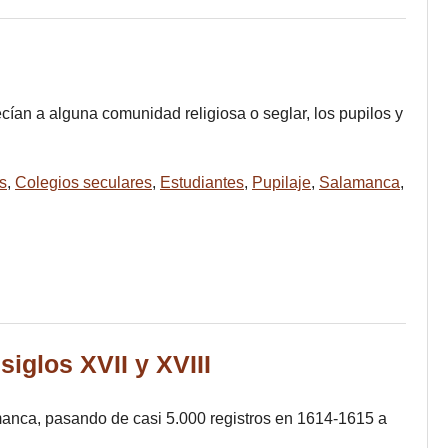
ecían a alguna comunidad religiosa o seglar, los pupilos y
s
,
Colegios seculares
,
Estudiantes
,
Pupilaje
,
Salamanca
,
siglos XVII y XVIII
amanca, pasando de casi 5.000 registros en 1614-1615 a