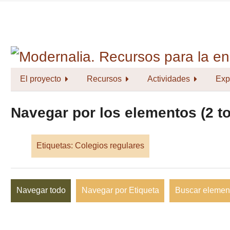
Saltar
al
contenido
principal
El proyecto
Recursos
Actividades
Exp
Navegar por los elementos (2 to
Etiquetas: Colegios regulares
Navegar todo
Navegar por Etiqueta
Buscar elemen