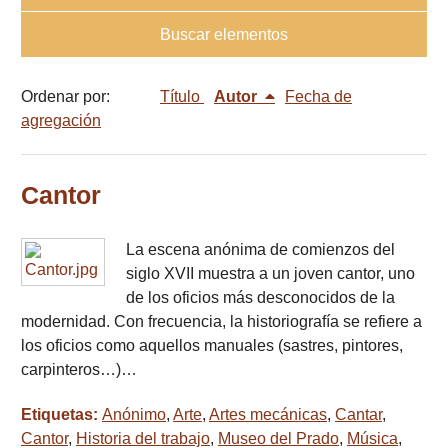
Buscar elementos
Ordenar por:
Título
Autor
Fecha de
agregación
Cantor
La escena anónima de comienzos del
siglo XVII muestra a un joven cantor, uno
de los oficios más desconocidos de la
modernidad. Con frecuencia, la historiografía se refiere a
los oficios como aquellos manuales (sastres, pintores,
carpinteros…)…
Etiquetas:
Anónimo
,
Arte
,
Artes mecánicas
,
Cantar
,
Cantor
,
Historia del trabajo
,
Museo del Prado
,
Música
,