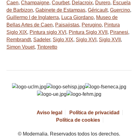
Caen
,
Champaigne
,
Courbet
,
Delacroix
,
Durero
,
Escuela
de Barbizon
,
Gabinete de Estampas
,
Géricault
,
Guercino
,
Guillermo I de Inglaterra
,
Luca Giordano
,
Museo de
Bellas Artes de Caen
,
Paisajistas
,
Perugino
,
Pintura
Siglo XIX
,
Pintura siglo XVI
,
Pintura Siglo XVII
,
Piranesi
,
Rembrandt
,
Sadeler
,
Siglo XIX
,
Siglo XVI
,
Siglo XVII
,
Simon Vouet
,
Tintoretto
Aviso legal
Política de privacidad
Política de cookies
© Modernalia. Reservados todos los derechos.