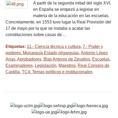
A partir de la segunda mitad del siglo XVI,
en España se empezó a legislar en
materia de la educación en las escuelas.
Concretamente, en 1553 tuvo lugar la Real Provisión del
17 de mayo por la que se instaba a acatar las
constituciones sobre casas de…
Etiquetas:
11.- Ciencia técnica y cultura
,
7.- Poder y
poderes. Monarquía Estado oligarquías
,
Antonio López
Arias
,
Aprobadores
,
Blas Antonio de Zevallos
,
Escuelas
,
Examinadores
,
Legislación
,
Maestros
,
Real Consejo de
Castilla
,
TC4: Temas políticos e institucionales