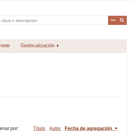
nete
Geolocalización
enar por:
Título
Autor
Fecha de agregación