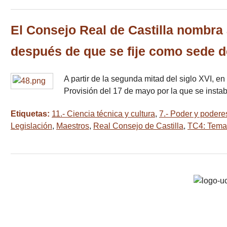
El Consejo Real de Castilla nombra
después de que se fije como sede d
A partir de la segunda mitad del siglo XVI, 
Provisión del 17 de mayo por la que se insta
Etiquetas:
11.- Ciencia técnica y cultura
,
7.- Poder y podere
Legislación
,
Maestros
,
Real Consejo de Castilla
,
TC4: Temas 