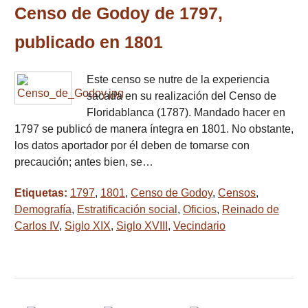
Censo de Godoy de 1797,
publicado en 1801
Este censo se nutre de la experiencia
sacada en su realización del Censo de
Floridablanca (1787). Mandado hacer en
1797 se publicó de manera íntegra en 1801. No obstante,
los datos aportador por él deben de tomarse con
precaución; antes bien, se…
Etiquetas:
1797
,
1801
,
Censo de Godoy
,
Censos
,
Demografía
,
Estratificación social
,
Oficios
,
Reinado de
Carlos IV
,
Siglo XIX
,
Siglo XVIII
,
Vecindario