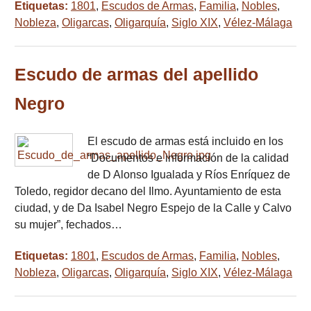
Etiquetas:
1801
,
Escudos de Armas
,
Familia
,
Nobles
,
Nobleza
,
Oligarcas
,
Oligarquía
,
Siglo XIX
,
Vélez-Málaga
Escudo de armas del apellido
Negro
El escudo de armas está incluido en los
“Documentos e información de la calidad
de D Alonso Igualada y Ríos Enríquez de
Toledo, regidor decano del Ilmo. Ayuntamiento de esta
ciudad, y de Da Isabel Negro Espejo de la Calle y Calvo
su mujer”, fechados…
Etiquetas:
1801
,
Escudos de Armas
,
Familia
,
Nobles
,
Nobleza
,
Oligarcas
,
Oligarquía
,
Siglo XIX
,
Vélez-Málaga