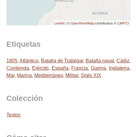
Leaflet
| ©
OpenStreetMap
contributors ©
CARTO
Etiquetas
1805
,
Atlántico
,
Batalla de Trafalgar
,
Batalla naval
,
Cádiz
,
Contienda
,
Ejército
,
España
,
Francia
,
Guerra
,
Inglaterra
,
Mar
,
Marina
,
Mediterráneo
,
Militar
,
Siglo XIX
Colección
Textos