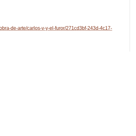
bra-de-arte/carlos-v-y-el-furor/271cd3bf-243d-4c17-