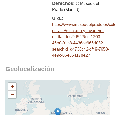
Derechos:
© Museo del
Prado (Madrid)
URL:
https://www.museodelprado.es/col
de-arte/mercado-y-lavadero-
en-flandes/9d52f6ed-1203-
46b0-91b8-4436ce965d03?
searchid=d4738c42-cf49-7658-
4e9c-06e854178e27
Geolocalización
+
−