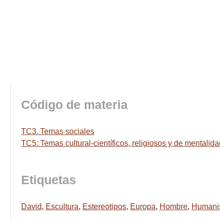
Código de materia
TC3. Temas sociales
TC5: Temas cultural-científicos, religiosos y de mentalid
Etiquetas
David
,
Escultura
,
Estereotipos
,
Europa
,
Hombre
,
Humani