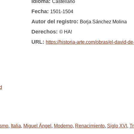
Idioma:
Castellano
Fecha:
1501-1504
Autor del registro:
Borja Sánchez Molina
Derechos:
© HA!
URL:
https://historia-arte.com/obras/el-david-d
ad
smo
,
Italia
,
Miguel Ángel
,
Moderno
,
Renacimiento
,
Siglo XVI
,
Tr