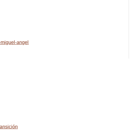
e-miguel-angel
ansición