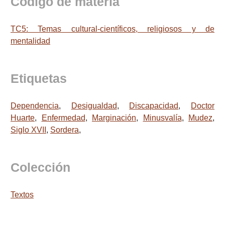
Código de materia
TC5: Temas cultural-científicos, religiosos y de
mentalidad
Etiquetas
Dependencia
,
Desigualdad
,
Discapacidad
,
Doctor
Huarte
,
Enfermedad
,
Marginación
,
Minusvalía
,
Mudez
,
Siglo XVII
,
Sordera
,
Colección
Textos