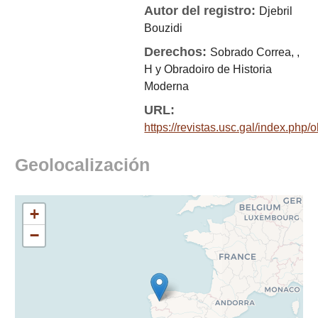
Autor del registro:
Djebril
Bouzidi
Derechos:
Sobrado Correa, ,
H y Obradoiro de Historia
Moderna
URL:
https://revistas.usc.gal/index.php/
Geolocalización
+
−