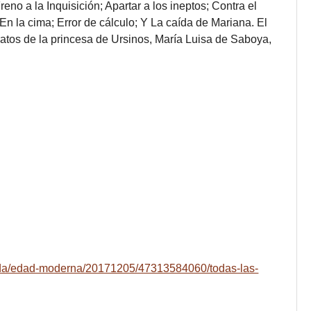
no a la Inquisición; Apartar a los ineptos; Contra el
n la cima; Error de cálculo; Y La caída de Mariana. El
atos de la princesa de Ursinos, María Luisa de Saboya,
vida/edad-moderna/20171205/47313584060/todas-las-