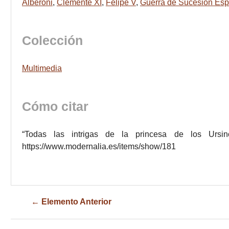
Alberoni
,
Clemente XI
,
Felipe V
,
Guerra de Sucesión Es
Colección
Multimedia
Cómo citar
“Todas las intrigas de la princesa de los Ursi
https://www.modernalia.es/items/show/181
← Elemento Anterior