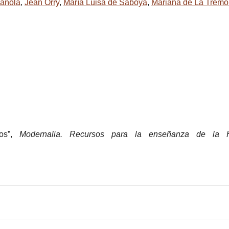
pañola
,
Jean Orry
,
María Luisa de Saboya
,
Mariana de La Trémoi
nos”,
Modernalia. Recursos para la enseñanza de la H