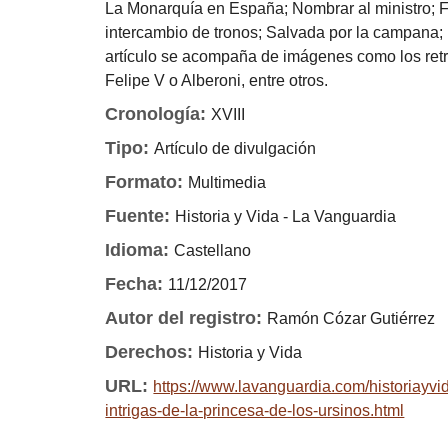
La Monarquía en España; Nombrar al ministro; Fre
intercambio de tronos; Salvada por la campana; E
artículo se acompaña de imágenes como los retr
Felipe V o Alberoni, entre otros.
Cronología:
XVIII
Tipo:
Artículo de divulgación
Formato:
Multimedia
Fuente:
Historia y Vida - La Vanguardia
Idioma:
Castellano
Fecha:
11/12/2017
Autor del registro:
Ramón Cózar Gutiérrez
Derechos:
Historia y Vida
URL:
https://www.lavanguardia.com/historiay
intrigas-de-la-princesa-de-los-ursinos.html