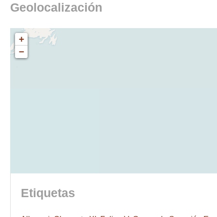
Geolocalización
+
−
Etiquetas