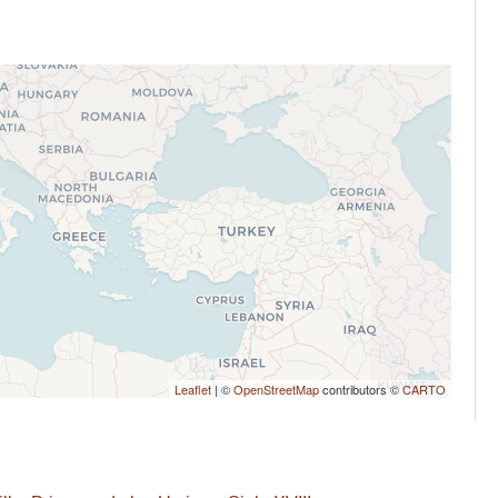
Leaflet
| ©
OpenStreetMap
contributors ©
CARTO