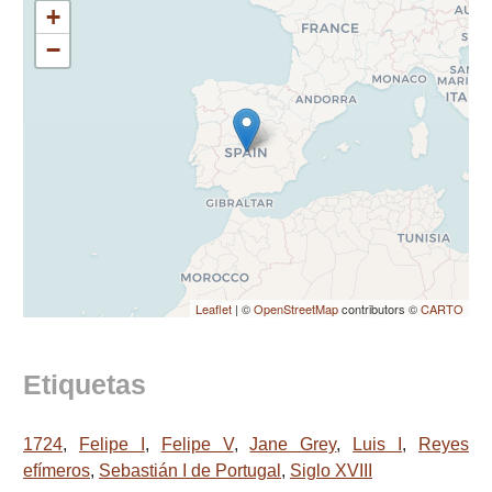
+
−
Leaflet
| ©
OpenStreetMap
contributors ©
CARTO
Etiquetas
1724
,
Felipe I
,
Felipe V
,
Jane Grey
,
Luis I
,
Reyes
efímeros
,
Sebastián I de Portugal
,
Siglo XVIII