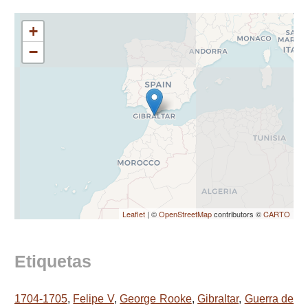
+
−
Leaflet
| ©
OpenStreetMap
contributors ©
CARTO
Etiquetas
1704-1705
,
Felipe V
,
George Rooke
,
Gibraltar
,
Guerra de