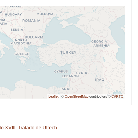
Leaflet
| ©
OpenStreetMap
contributors ©
CARTO
lo XVIII
,
Tratado de Utrech