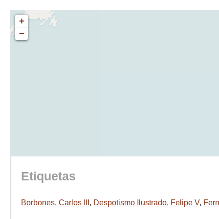
+
−
Etiquetas
Borbones
,
Carlos III
,
Despotismo Ilustrado
,
Felipe V
,
Fern