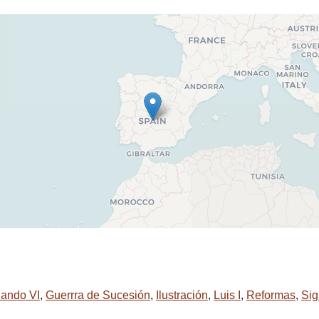
ando VI
,
Guerrra de Sucesión
,
Ilustración
,
Luis I
,
Reformas
,
Sig