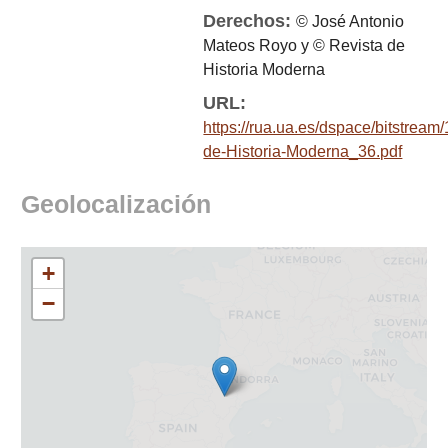
Derechos:
© José Antonio
Mateos Royo y © Revista de
Historia Moderna
URL:
https://rua.ua.es/dspace/bitstrea
de-Historia-Moderna_36.pdf
Geolocalización
+
−