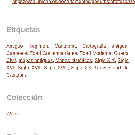
https://web.unican.es/departamentos/geourb/cartoteca
Etiquetas
Antiguo Régimen
,
Cantabria
,
Cartografía antigua
,
Cartoteca
,
Edad Contemporánea
,
Edad Moderna
,
Guerra
Civil
,
mapas antiguos
,
Mapas históricos
,
Siglo XIX
,
Siglo
XVI
,
Siglo XVII
,
Siglo XVIII
,
Siglo XX
,
Universidad de
Cantabria
Colección
Webs