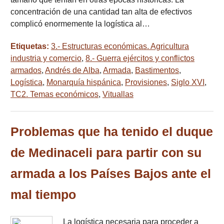
concentración de una cantidad tan alta de efectivos
complicó enormemente la logística al…
Etiquetas:
3.- Estructuras económicas. Agricultura
industria y comercio
,
8.- Guerra ejércitos y conflictos
armados
,
Andrés de Alba
,
Armada
,
Bastimentos
,
Logística
,
Monarquía hispánica
,
Provisiones
,
Siglo XVI
,
TC2. Temas económicos
,
Vituallas
Problemas que ha tenido el duque
de Medinaceli para partir con su
armada a los Países Bajos ante el
mal tiempo
La logística necesaria para proceder a