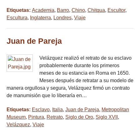
Etiquetas:
Academia
,
Barro
,
Chino
,
Chitqua
,
Escultor
,
Escultura
,
Inglaterra
,
Londres
,
Viaje
Juan de Pareja
Velázquez realizó el retrato de su esclavo
probablemente durante los primeros
meses de su estancia en Roma en 1650.
Meses después de retratar a su modelo de
manera orgullosa y segura, Velázquez firmó un contrato
de manumisión que lo liberaría en…
Etiquetas:
Esclavo
,
Italia
,
Juan de Pareja
,
Metropolitan
Museum
,
Pintura
,
Retrato
,
Siglo de Oro
,
Siglo XVII
,
Velázquez
,
Viaje