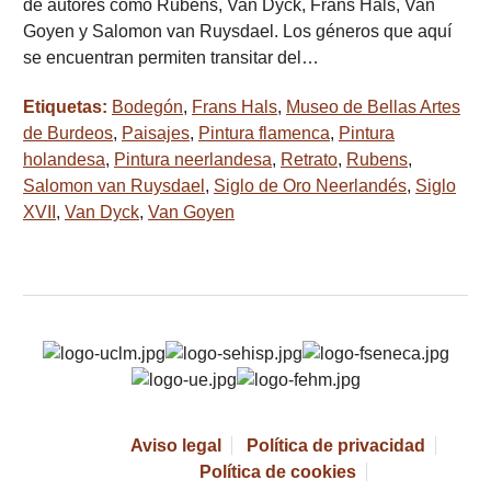
de autores como Rubens, Van Dyck, Frans Hals, Van
Goyen y Salomon van Ruysdael. Los géneros que aquí
se encuentran permiten transitar del…
Etiquetas:
Bodegón
,
Frans Hals
,
Museo de Bellas Artes
de Burdeos
,
Paisajes
,
Pintura flamenca
,
Pintura
holandesa
,
Pintura neerlandesa
,
Retrato
,
Rubens
,
Salomon van Ruysdael
,
Siglo de Oro Neerlandés
,
Siglo
XVII
,
Van Dyck
,
Van Goyen
Aviso legal
Política de privacidad
Política de cookies